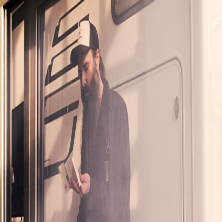
Omniplus
Auch die besten Busse brauchen gelegentlich eine Servicepause.
Diese soll Ihrem Geschäft jedoch nicht im Wege stehen. Dank
unseren Busexperten in Baden-Baden und Nagold sind Ihre
Fahrzeuge schnell wieder einsatzbereit. Für die beste Integration von
Wartungs- und Reparaturarbeiten in Ihren Geschäftsalltag.