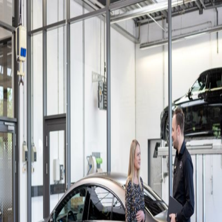
Gesetzliche Prüfungen
Unsere LKW-Werkstätten führen auch sämtliche gesetzliche
Prüfungen durch: darunter analoge und digitale
Fahrtenschreiberprüfung, Sicherheits- und UVV-Prüfung. Die
Hauptuntersuchung wird von einem externen Prüfingenieur
durchgeführt. Festgestellte Mängel können in gemeinsamer
Absprache direkt an Ort und Stelle behoben werden. Standorte:
Baden-Baden, Gaggenau, Herrenberg und Nagold
Termin vereinbaren