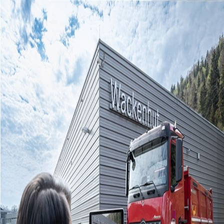
Einkaufserlebnis
(Nutzfahrzeuge)
Uns ist bewusst, dass es beim Kauf eines Nutzfahrzeugs je nach
Kunde verschiedenste Bedürfnisse gibt. Auf Wunsch begleiten wir
Sie daher in das Mercedes-Benz Werk in Wörth, wo Sie einen
exklusiven Einblick in die Prozesse, Funktionalitäten und
vielfältigen Konfigurationsmöglichkeiten der Nutzfahrzeuge
erhalten. Erleben Sie hautnah, welche Innovationen und
Qualitätsstandards in jedem Mercedes-Benz Lkw, Transporter oder
Van stecken. Die Fahrzeugabholung erfolgt wahlweise direkt im
Werk oder an einem unserer WACKENHUT-Standorte. Bei der
Übergabe stehen Ihnen unsere Spezialisten zur Seite, um Ihnen alle
Features und technischen Details des Fahrzeugs ausführlich zu
erklären. So starten Sie bestens informiert und perfekt vorbereitet in
Ihre neue Mobilität.