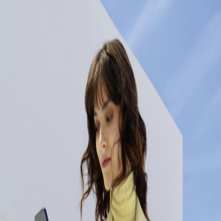
Digitale Dialogannahme
Mit dem Digital Car Check-In in Baden-Baden und Nagold sparen
Sie Zeit und genießen maximalen Komfort. Wählen Sie zwischen
unserem Hol- und Bringdienst oder der 24-Stunden-
Schlüsselabgabe, während unser Serviceberater Ihr Fahrzeug
kontaktlos in Empfang nimmt. Der Service in unserer Werkstatt
erfolgt anschließend in gewohnter WACKENHUT-Qualität und alle
relevanten Informationen zu Ihrem Fahrzeug werden digital
festgehalten. Nach Abschluss erhalten Sie eine Benachrichtigung
mit allen Details direkt auf Ihr Mobiltelefon – so verpassen Sie
nichts, egal wo Sie sich befinden. Für Fragen stehen Ihnen unsere
Serviceberater jederzeit zur Verfügung.
Kontakt